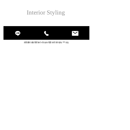
Interior Styling
搭配商品的過程耗時又費神
我們有專業軟裝師協助客戶
規劃專屬於您的質感家飾品味